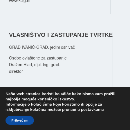
www.kcig.hr
VLASNIŠTVO I ZASTUPANJE TVRTKE
GRAD IVANIĆ-GRAD, jedini osnivač
Osobe ovlaštene za zastupanje
Dražen Hlad, dipl. ing. građ.
direktor
Naša web stranica koristi kolačiće kako bismo vam pružili
najbolje moguće korisničko iskustvo.
Informacije o kolačićima koje koristimo ili opcije za
isključivanje kolačića možete pronaći u postavkama
Prihvaćam
© 2026 Copyright Komunalni centar Ivanić Grad.