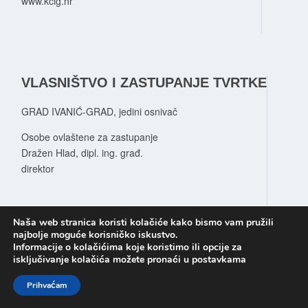
www.kcig.hr
VLASNIŠTVO I ZASTUPANJE TVRTKE
GRAD IVANIĆ-GRAD, jedini osnivač
Osobe ovlaštene za zastupanje
Dražen Hlad, dipl. ing. građ.
direktor
Naša web stranica koristi kolačiće kako bismo vam pružili
najbolje moguće korisničko iskustvo.
Informacije o kolačićima koje koristimo ili opcije za
isključivanje kolačića možete pronaći u postavkama
Prihvaćam
© 2026 Copyright Komunalni centar Ivanić Grad.